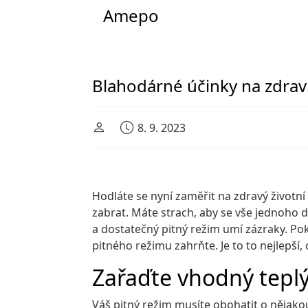
Amepo
Main Navigation
Blahodárné účinky na zdraví
8. 9. 2023
Hodláte se nyní zaměřit na zdravý životní
zabrat. Máte strach, aby se vše jednoho 
a dostatečný pitný režim umí zázraky. Pok
pitného režimu zahrňte. Je to to nejlepší
Zařaďte vhodný tepl
Váš pitný režim musíte obohatit o nějakou