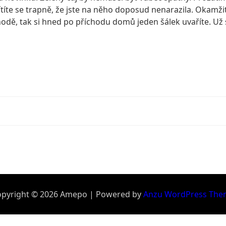
ítíte se trapně, že jste na něho doposud nenarazila. Okamžit
ě, tak si hned po příchodu domů jeden šálek uvaříte. Už s
pyright © 2026 Amepo | Powered by
Anzu WordPress The