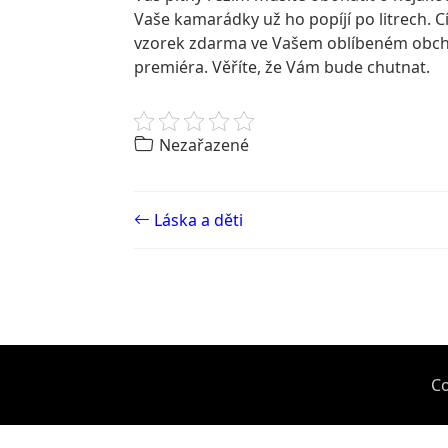
Vaše kamarádky už ho popíjí po litrech. C
vzorek zdarma ve Vašem oblíbeném obchod
premiéra. Věříte, že Vám bude chutnat.
Nezařazené
Post navigation
Láska a děti
Co