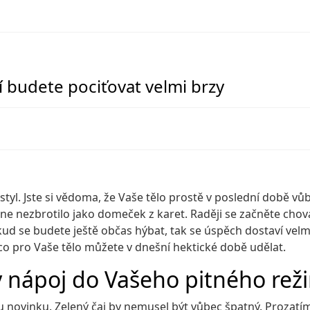
 budete pociťovat velmi brzy
 styl. Jste si vědoma, že Vaše tělo prostě v poslední době v
dne nezbrotilo jako domeček z karet. Raději se začněte ch
ud se budete ještě občas hýbat, tak se úspěch dostaví velm
, co pro Vaše tělo můžete v dnešní hektické době udělat.
ý nápoj do Vašeho pitného rež
 novinku. Zelený čaj by nemusel být vůbec špatný. Prozatím