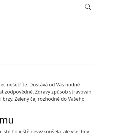
Search
ůbec nešetříte. Dostává od Vás hodně
ovat zodpovědně. Zdravý způsob stravování
i brzy.
Zelený čaj
rozhodně do Vašeho
imu
 jste ho ještě nevyzkoušela, ale všechny