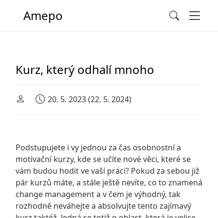
Men
Amepo
Search
Main Navigation
Kurz, který odhalí mnoho
20. 5. 2023
(22. 5. 2024)
Podstupujete i vy jednou za čas osobnostní a
motivační kurzy, kde se učíte nové věci, které se
vám budou hodit ve vaší práci? Pokud za sebou již
pár kurzů máte, a stále ještě nevíte, co to znamená
change management
a v čem je výhodný, tak
rozhodně neváhejte a absolvujte tento zajímavý
kurz taktéž. Jedná se totiž o oblast, která je velice