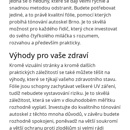
jedná se o neduhy, které se dají velmi rychle a
snadnou metodou odstranit. Budete potřebovat
jediné, a to právě kvalitní fólie, pomocí kterých
probíhá
tónování autoskel Brno
. Je to skvělá
možnost pro každého řidič, který chce investovat
do svého čtyřkolého miláčka s rozumem,
rozvahou a především prakticky.
Výhody pro vaše zdraví
Kromě vizuální stránky a kromě dalších
praktických záležitostí se také můžete těšit na
výhody, které se týkají vašeho zdravotního stavu.
Fólie jsou schopny zachytávat veškeré UV záření,
tudíž nebudete vystavování riziku. Je to skvělá
záležitost, která se vám v dlouhodobém měřítku
rozhodně vyplatí. Investujte do kvalitního tónování
autoskel z těchto mnoha důvodů, v závěru budete
rozhodně spokojeni, poněvadž na větší soukromí
a větší ochranu proti zlodějům si velmi rádi