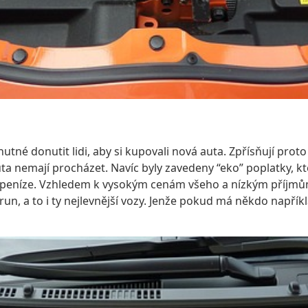
nutné donutit lidi, aby si kupovali nová auta. Zpřísňují prot
a nemají procházet. Navíc byly zavedeny “eko” poplatky, kt
peníze. Vzhledem k vysokým cenám všeho a nízkým příjmům j
run, a to i ty nejlevnější vozy. Jenže pokud má někdo napříkl