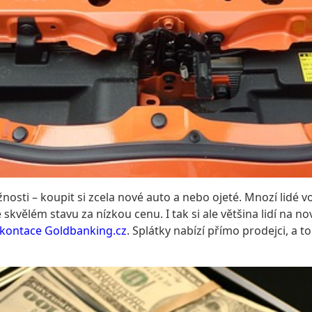
sti – koupit si zcela nové auto a nebo ojeté. Mnozí lidé vol
 skvělém stavu za nízkou cenu. I tak si ale většina lidí na n
akontace Goldbanking.cz
. Splátky nabízí přímo prodejci, a t