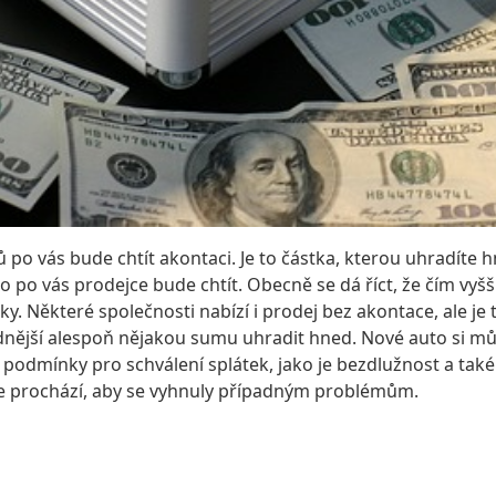
ů po vás bude chtít akontaci. Je to částka, kterou uhradíte h
co po vás prodejce bude chtít. Obecně se dá říct, že čím vyšš
y. Některé společnosti nabízí i prodej bez akontace, ale je 
odnější alespoň nějakou sumu uhradit hned.
Nové auto si mů
 podmínky pro schválení splátek, jako je bezdlužnost a tak
 je prochází, aby se vyhnuly případným problémům.