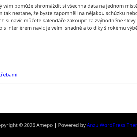
ý vám pomůže shromáždit si všechna data na jednom místě a
ám tak nestane, že byste zapomněli na nějakou schůzku nebo
h si navíc můžete kalendáře zakoupit za zvýhodněné slevy a
ho s interiérem navíc je velmi snadné a to díky širokému výb
otřebami
pyright © 2026 Amepo | Powered by
Anzu WordPress The