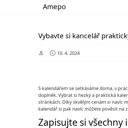
Amepo
Main Navigation
Vybavte si kancelář prakti
10. 4. 2024
S kalendářem se setkáváme doma, v práci n
doplněk. Vybrat si hezký a praktická kal
stránkách. Díky skvělým cenám si navíc mů
kalendář si pak navíc můžete pověsit na ze
Zapisujte si všechny