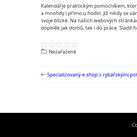
Kalendář
je praktickým pomocníkem, kter
a mnohdy i přímo u hodin. Již nikdy se v
svoje blízké. Na našich webových stránkác
doplněk jak domů, tak i do práce. Sladit 
Nezařazené
Post navigation
Specializovaný e-shop s rybářskými p
Co