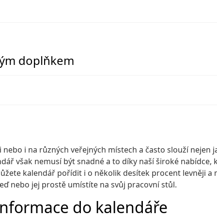
ckým doplňkem
ebo i na různých veřejných místech a často slouží nejen ja
endář však nemusí být snadné a to díky naší široké nabídce
žete kalendář pořídit i o několik desítek procent levněji a 
ď nebo jej prostě umístíte na svůj pracovní stůl.
 informace do kalendáře