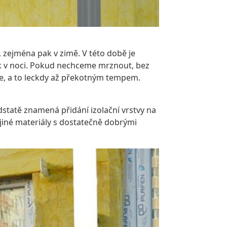
, zejména pak v zimě. V této době je
ak v noci. Pokud nechceme mrznout, bez
uje, a to leckdy až překotným tempem.
odstatě znamená přidání izolační vrstvy na
 jiné materiály s dostatečně dobrými