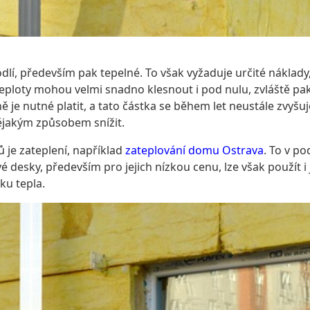
dlí, především pak tepelné. To však vyžaduje určité náklady
teploty mohou velmi snadno klesnout i pod nulu, zvláště p
 je nutné platit, a tato částka se během let neustále zvyš
nějakým způsobem snížit.
 je zateplení, například
zateplování domu Ostrava
. To v p
é desky, především pro jejich nízkou cenu, lze však použít i
ku tepla.