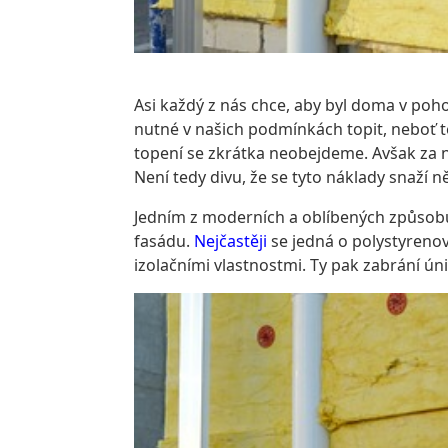
Asi každý z nás chce, aby byl doma v poho
nutné v našich podmínkách topit, neboť 
topení se zkrátka neobejdeme. Avšak za ně
Není tedy divu, že se tyto náklady snaží 
Jedním z moderních a oblíbených způsobů
fasádu.
Nejčastěji
se jedná o polystyrenov
izolačními vlastnostmi. Ty pak zabrání úni