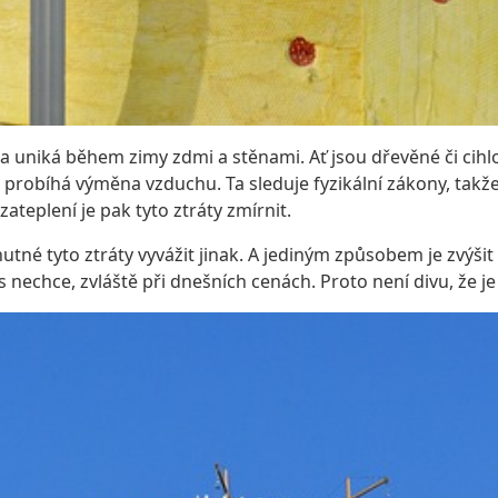
a uniká během zimy zdmi a stěnami. Ať jsou dřevěné či cihlo
 probíhá výměna vzduchu. Ta sleduje fyzikální zákony, takže
ateplení je pak tyto ztráty zmírnit.
 nutné tyto ztráty vyvážit jinak. A jediným způsobem je zvý
ás nechce, zvláště při dnešních cenách. Proto není divu, že je