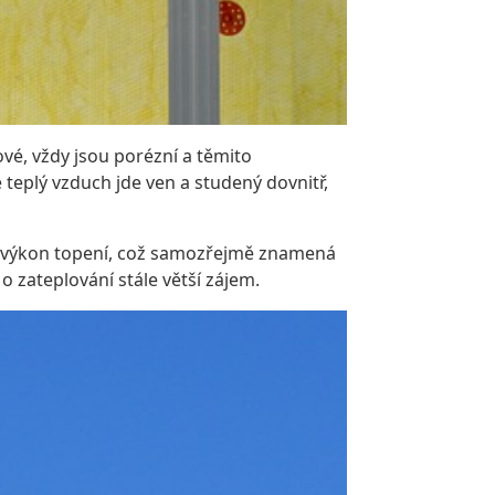
vé, vždy jsou porézní a těmito
 teplý vzduch jde ven a studený dovnitř,
šit výkon topení, což samozřejmě znamená
 o zateplování stále větší zájem.