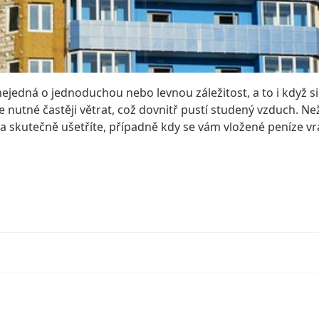
nejedná o jednoduchou nebo levnou záležitost, a to i když 
e nutné častěji větrat, což dovnitř pustí studený vzduch.
Než
, zda skutečně ušetříte, případně kdy se vám vložené peníze v